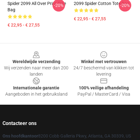
Spider 2099 All Over Print Tote
2099 Spider Cotton Tote Bag
-20%
-20%
Bag
€ 22,95 - € 27,55
€ 22,95 - € 27,55
Footer
Wereldwijde verzending
Winkel met vertrouwen
Wij verzenden naar meer dan 200
24/7 beschermd van klikken tot
landen
levering
Internationale garantie
100% veilige afhandeling
Aangeboden in het gebruiksland
PayPal / MasterCard / Visa
Contacteer ons
Ons hoofdkantoor
8200 Cobb Galleria Pkwy, Atlanta, GA 30339, US