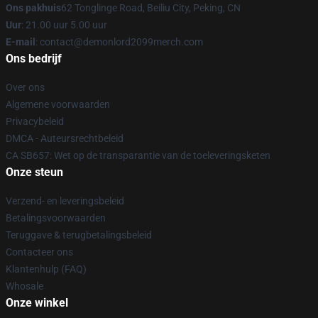
Ons pakhuis
62 Tonglinge Road, Beiliu City, Peking, CN
Uur
: 21.00 uur 5.00 uur
E-mail
: contact@demonlord2099merch.com
Ons bedrijf
Over ons
Algemene voorwaarden
Privacybeleid
DMCA - Auteursrechtbeleid
CA SB657: Wet op de transparantie van de toeleveringsketen
Onze steun
Verzend- en leveringsbeleid
Betalingsvoorwaarden
Teruggave & terugbetalingsbeleid
Contacteer ons
Klantenhulp (FAQ)
Whosale
Onze winkel