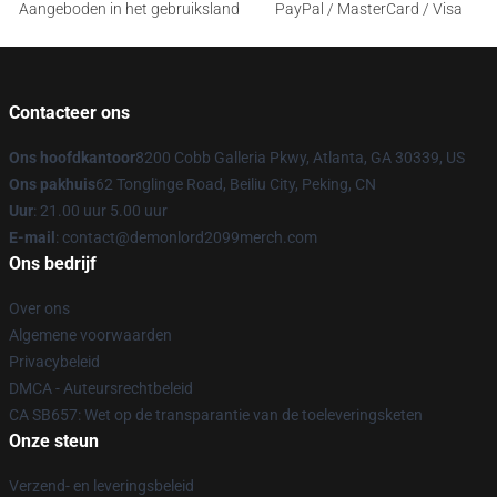
Aangeboden in het gebruiksland
PayPal / MasterCard / Visa
Contacteer ons
Ons hoofdkantoor
8200 Cobb Galleria Pkwy, Atlanta, GA 30339, US
Ons pakhuis
62 Tonglinge Road, Beiliu City, Peking, CN
Uur
: 21.00 uur 5.00 uur
E-mail
: contact@demonlord2099merch.com
Ons bedrijf
Over ons
Algemene voorwaarden
Privacybeleid
DMCA - Auteursrechtbeleid
CA SB657: Wet op de transparantie van de toeleveringsketen
Onze steun
Verzend- en leveringsbeleid