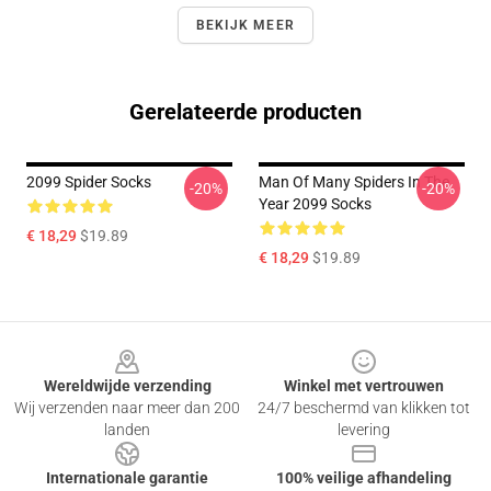
BEKIJK MEER
Gerelateerde producten
2099 Spider Socks
Man Of Many Spiders In The
-20%
-20%
Year 2099 Socks
€ 18,29
$19.89
€ 18,29
$19.89
Footer
Wereldwijde verzending
Winkel met vertrouwen
Wij verzenden naar meer dan 200
24/7 beschermd van klikken tot
landen
levering
Internationale garantie
100% veilige afhandeling