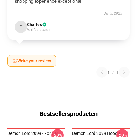
shopping experience exceptional.
Jan 5, 2025
Charles
C
Verified owner
Write your review
1
/
1
Bestsellersproducten
Demon Lord 2099 - For Cari
Demon Lord 2099 Hoodie
-20%
-20%