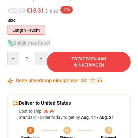
€22.88
€18.31
-20%
$19.90
Size
Length - 42cm
Bekijk maattabel
Quantity
TOEVOEGEN AAN
WINKELWAGEN
Deze uitverkoop eindigt over
03
:
12
:
54
Deliver to United States
Cost to ship:
$6.99
Standard - Order today to get by
Aug. 14 - Aug. 21
Production
Shipping
Delivered