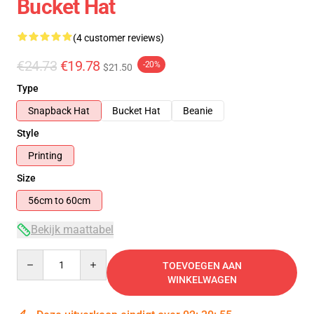
Bucket Hat
(4 customer reviews)
€24.73
€19.78
-20%
$21.50
Type
Snapback Hat
Bucket Hat
Beanie
Style
Printing
Size
56cm to 60cm
Bekijk maattabel
Quantity
TOEVOEGEN AAN
WINKELWAGEN