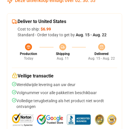
Deze uitverkoop eindigt over
02
:
30
:
54
Deliver to United States
Cost to ship:
$6.99
Standard - Order today to get by
Aug. 15 - Aug. 22
Production
Shipping
Delivered
Today
Aug. 11
Aug. 15 - Aug. 22
Veilige transactie
Wereldwijde levering aan uw deur
Volgnummer voor alle pakketten beschikbaar
Volledige terugbetaling als het product niet wordt
ontvangen