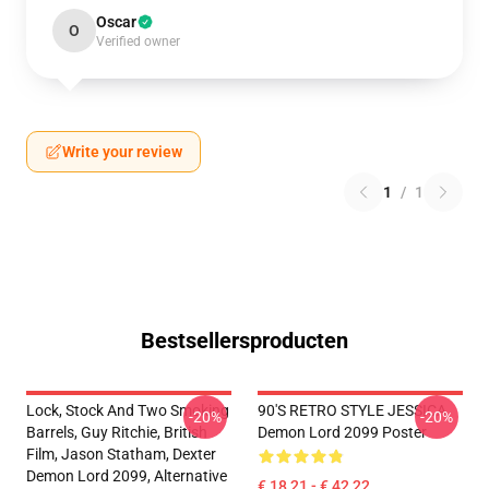
Oscar
O
Verified owner
Write your review
1
/
1
Bestsellersproducten
Lock, Stock And Two Smoking
90'S RETRO STYLE JESSICA
-20%
-20%
Barrels, Guy Ritchie, British
Demon Lord 2099 Poster
Film, Jason Statham, Dexter
Demon Lord 2099, Alternative
€ 18,21 - € 42,22