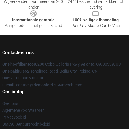
Wij verzenden naar meer dan 200
24/7 beschermd van klikken tot
landen
levering
Internationale garantie
100% veilige afhandeling
Aangeboden in het gebruiksland
PayPal / MasterCard / Visa
Contacteer ons
Ons hoofdkantoor
8200 Cobb Galleria Pkwy, Atlanta, GA 30339, US
Ons pakhuis
62 Tonglinge Road, Beiliu City, Peking, CN
Uur
: 21.00 uur 5.00 uur
E-mail
: contact@demonlord2099merch.com
Ons bedrijf
Over ons
Algemene voorwaarden
Privacybeleid
DMCA - Auteursrechtbeleid