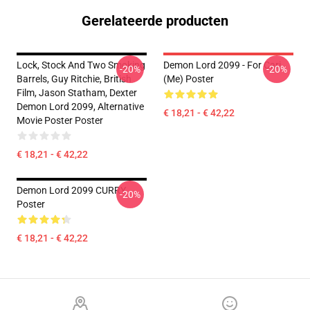
Gerelateerde producten
Lock, Stock And Two Smoking
Demon Lord 2099 - For Cari
-20%
-20%
Barrels, Guy Ritchie, British
(me) Poster
Film, Jason Statham, Dexter
Demon Lord 2099, Alternative
€ 18,21 - € 42,22
Movie Poster Poster
€ 18,21 - € 42,22
Demon Lord 2099 CURRY
-20%
Poster
€ 18,21 - € 42,22
Footer