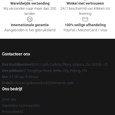
Wereldwijde verzending
Winkel met vertrouwen
Wij verzenden naar meer dan 200
24/7 beschermd van klikken tot
landen
levering
Internationale garantie
100% veilige afhandeling
Aangeboden in het gebruiksland
PayPal / MasterCard / Visa
Contacteer ons
Ons hoofdkantoor
8200 Cobb Galleria Pkwy, Atlanta, GA 30339, US
Ons pakhuis
62 Tonglinge Road, Beiliu City, Peking, CN
Uur
: 21.00 uur 5.00 uur
E-mail
: contact@demonlord2099merch.com
Ons bedrijf
Over ons
Algemene voorwaarden
Privacybeleid