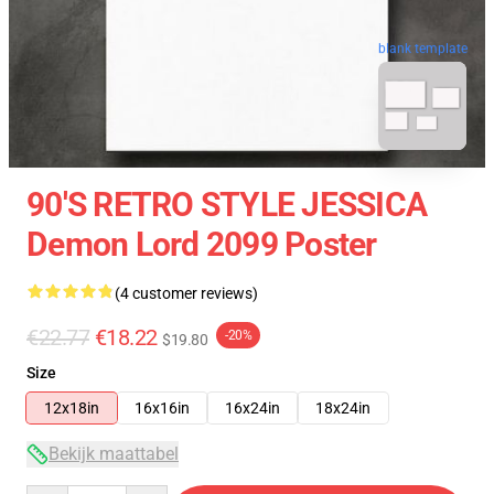
blank template
90'S RETRO STYLE JESSICA
Demon Lord 2099 Poster
(4 customer reviews)
€22.77
€18.22
-20%
$19.80
Size
12x18in
16x16in
16x24in
18x24in
Bekijk maattabel