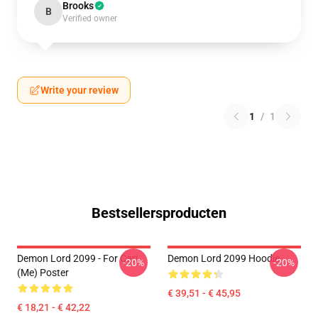
Brooks
B
Verified owner
Write your review
1
/
1
Bestsellersproducten
Demon Lord 2099 - For Cari
Demon Lord 2099 Hoodie
-20%
-20%
(me) Poster
€ 39,51 - € 45,95
€ 18,21 - € 42,22