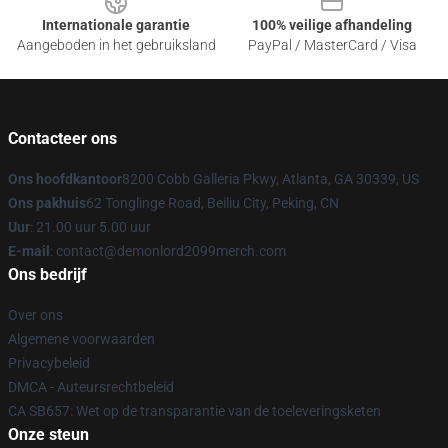
Internationale garantie
100% veilige afhandeling
Aangeboden in het gebruiksland
PayPal / MasterCard / Visa
Contacteer ons
Ons hoofdkantoor
8200 Cobb Galleria Pkwy, Atlanta, GA 30339, US
Ons pakhuis
62 Tonglinge Road, Beiliu City, Peking, CN
Uur
: 21.00 uur 5.00 uur
E-mail
: contact@demonlord2099merch.com
Ons bedrijf
Over ons
Algemene voorwaarden
Privacybeleid
DMCA - Auteursrechtbeleid
CA SB657: Wet op de transparantie van de toeleveringsketen
Onze steun