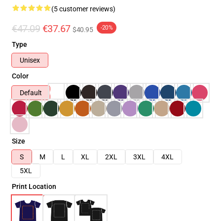
(5 customer reviews)
€47.09
€37.67
-20%
$40.95
Type
Unisex
Color
Default
Size
S
M
L
XL
2XL
3XL
4XL
5XL
Print Location