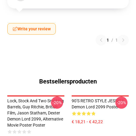
Write your review
1
/
1
Bestsellersproducten
Lock, Stock And Two Smoking
90'S RETRO STYLE JESSICA
-20%
-20%
Barrels, Guy Ritchie, British
Demon Lord 2099 Poster
Film, Jason Statham, Dexter
Demon Lord 2099, Alternative
€ 18,21 - € 42,22
Movie Poster Poster