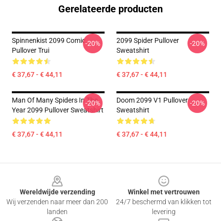
Gerelateerde producten
Spinnenkist 2099 Comic
2099 Spider Pullover
-20%
-20%
Pullover Trui
Sweatshirt
€ 37,67 - € 44,11
€ 37,67 - € 44,11
Man Of Many Spiders In The
Doom 2099 V1 Pullover
-20%
-20%
Year 2099 Pullover Sweatshirt
Sweatshirt
€ 37,67 - € 44,11
€ 37,67 - € 44,11
Footer
Wereldwijde verzending
Winkel met vertrouwen
Wij verzenden naar meer dan 200
24/7 beschermd van klikken tot
landen
levering