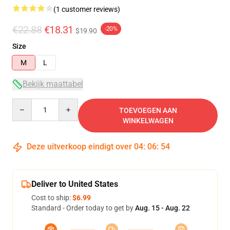
(1 customer reviews)
€22.88
€18.31
-20%
$19.90
Size
M
L
Bekijk maattabel
Quantity
TOEVOEGEN AAN
WINKELWAGEN
Deze uitverkoop eindigt over
04
:
06
:
54
Deliver to United States
Cost to ship:
$6.99
Standard - Order today to get by
Aug. 15 - Aug. 22