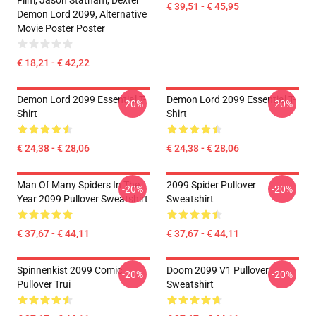
Film, Jason Statham, Dexter
€ 39,51 - € 45,95
Demon Lord 2099, Alternative
Movie Poster Poster
€ 18,21 - € 42,22
Demon Lord 2099 Essential T-
Demon Lord 2099 Essential T-
-20%
-20%
Shirt
Shirt
€ 24,38 - € 28,06
€ 24,38 - € 28,06
Man Of Many Spiders In The
2099 Spider Pullover
-20%
-20%
Year 2099 Pullover Sweatshirt
Sweatshirt
€ 37,67 - € 44,11
€ 37,67 - € 44,11
Spinnenkist 2099 Comic
Doom 2099 V1 Pullover
-20%
-20%
Pullover Trui
Sweatshirt