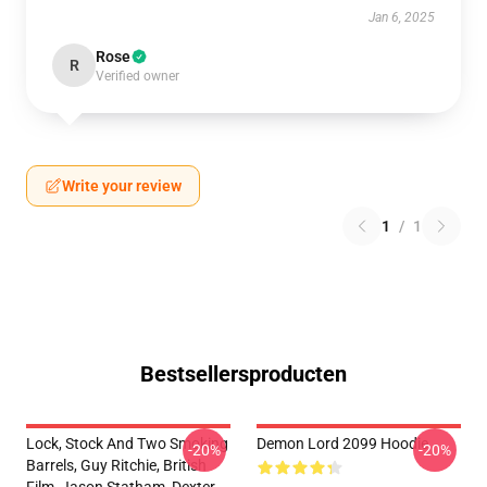
Jan 6, 2025
Rose
R
Verified owner
Write your review
1
/
1
Bestsellersproducten
Lock, Stock And Two Smoking
Demon Lord 2099 Hoodie
-20%
-20%
Barrels, Guy Ritchie, British