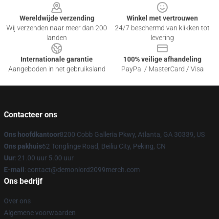
Wereldwijde verzending
Winkel met vertrouwen
Wij verzenden naar meer dan 200
24/7 beschermd van klikken tot
landen
levering
Internationale garantie
100% veilige afhandeling
Aangeboden in het gebruiksland
PayPal / MasterCard / Visa
Contacteer ons
Ons hoofdkantoor
8200 Cobb Galleria Pkwy, Atlanta, GA 30339, US
Ons pakhuis
62 Tonglinge Road, Beiliu City, Peking, CN
Uur
: 21.00 uur 5.00 uur
E-mail
: contact@demonlord2099merch.com
Ons bedrijf
Over ons
Algemene voorwaarden