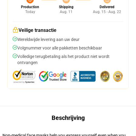
Production
Shipping
Delivered
Today
Aug. 11
Aug. 15 - Aug. 22
Veilige transactie
Wereldwijde levering aan uw deur
Volgnummer voor alle pakketten beschikbaar
Volledige terugbetaling als het product niet wordt
ontvangen
Beschrijving
Non-medical face masks help you express yourself even when you